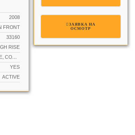
2008
ЗАЯВКА НА
N FRONT
ОСМОТР
33160
IGH RISE
1 SPACE, COVERED, ELECTRIC VEHICLE CHARGING STATION(S), NO RV/BOATS, NO TRUCKS/TRAILERS
YES
ACTIVE