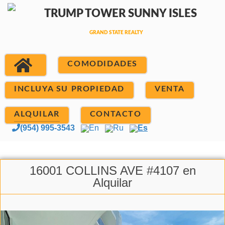
COMODIDADES
INCLUYA SU PROPIEDAD
VENTA
ALQUILAR
CONTACTO
(954) 995-3543
En
Ru
Es
16001 COLLINS AVE #4107 en
Alquilar