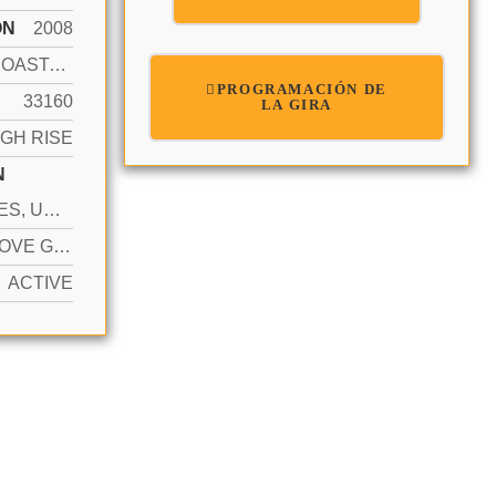
ÓN
2008
INTRACOASTAL FRONT
PROGRAMACIÓN DE
33160
LA GIRA
IGH RISE
N
2 SPACES, UNASSIGNED, VALET, NO RV/BOATS, NO TRUCKS/TRAILERS
YES ABOVE GROUND
ACTIVE