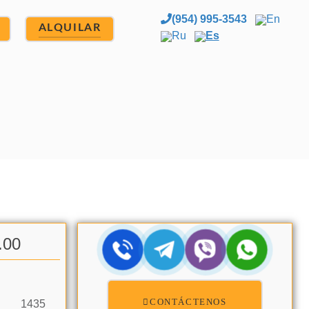
(954) 995-3543
En
ALQUILAR
Ru
Es
.00
CONTÁCTENOS
1435