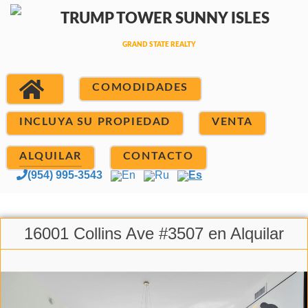
COMODIDADES
INCLUYA SU PROPIEDAD
VENTA
ALQUILAR
CONTACTO
(954) 995-3543
En
Ru
Es
16001 Collins Ave #3507 en Alquilar